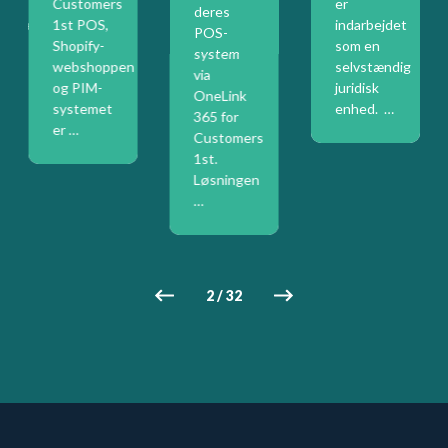
Customers
er
deres
gspartner.
1st POS,
indarbejdet
POS-
Shopify-
som en
system
webshoppen
selvstændig
via
og PIM-
juridisk
OneLink
systemet
enhed. …
365 for
er …
Customers
1st.
Løsningen
…
2
/
32