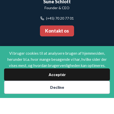
Sune Schlott
Founder & CEO
(+45) 70 20 77 01
Kontakt os
Vi bruger cookies til at analysere brugen af hjemmesiden,
herunder bl.a. hvor mange besøgende vi har, hvilke sider der
vises mest, og hvordan brugervenligheden kan optimeres.
(+45) 70
Support
Acceptér
20 77 01
Cookies
Decline
@ Copyright 2021 - Corpital P/S - Vandtårnsvej
77, 2860 Søborg - CVR nr.: 28133391
Privatlivspolitk