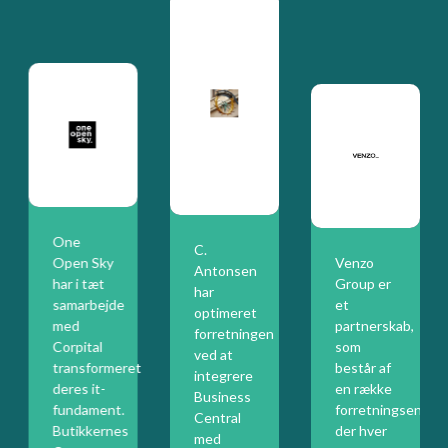
One
C.
Open Sky
Venzo
Antonsen
har i tæt
Group er
har
samarbejde
et
optimeret
med
partnerskab,
forretningen
Corpital
som
ved at
transformeret
består af
integrere
deres it-
en række
Business
fundament.
forretningsenhede
Central
Butikkernes
der hver
med