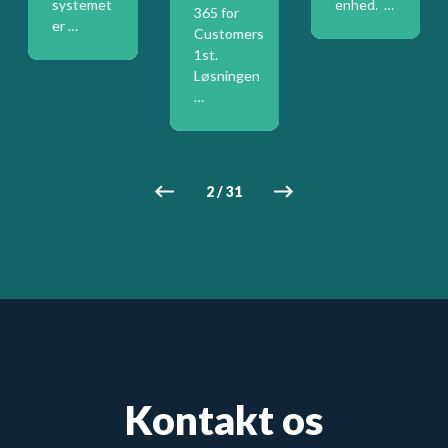
systemet
enhed. …
365 for
er …
Customers
1st.
Løsningen
…
2
/
31
Kontakt os