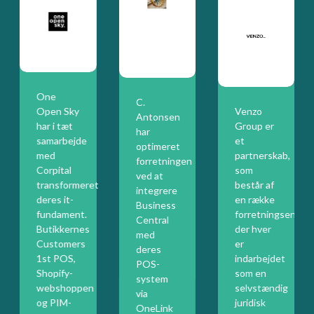
One
C.
Open Sky
Venzo
Antonsen
har i tæt
Group er
har
samarbejde
et
optimeret
med
partnerskab,
forretningen
Corpital
som
ved at
transformeret
består af
integrere
deres it-
en række
Business
fundament.
forretningsenhede
Central
Butikkernes
der hver
med
Customers
er
deres
gspartner.
1st POS,
indarbejdet
POS-
Shopify-
som en
system
webshoppen
selvstændig
via
og PIM-
juridisk
OneLink