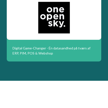
Digital Game-Changer - Én datasandhed på tværs af
ERP, PIM, POS & Webshop