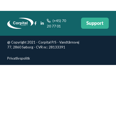
(+45) 70
Support
20 77 01
@ Copyright 2021 - Corpital P/S - Vandtårnsvej
77, 2860 Søborg - CVR nr.: 28133391
Privatlivspolitk