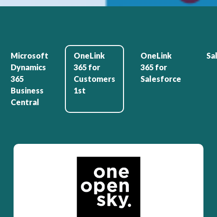
Microsoft
OneLink
OneLink
Sa
Dynamics
365 for
365 for
365
Customers
Salesforce
Business
1st
Central